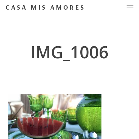
Men
Skip
CASA MIS AMORES
to
Close
main
Menu
content
IMG_1006